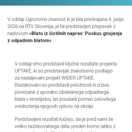
CONTACTS
V oddaji
Ugriznimo znanost
, ki je bila predvajana 4. junija
VISITORS
2026 na RTV Slovenija, je bil predstavljen prispevek z
naslovom
»Blato iz čistilnih naprav: Poskus gnojenja
NEWS
z odpadnim blatom«
.
MASTER'S THESIS TOPICS
V oddaji smo predstavili ključne rezultate projekta
DESIGNATED
UPTAKE, ki so predstavljali znanstveno podlago
INSTITUTE/ACCREDITATION
za nadaljevalni projekt WIDER UPTAKE.
Raziskovalci so predstavili priložnosti in izzive,
O2 SEMINARS
povezane z uporabo obdelanega odpadnega
blata v kmetijstvu, ter poudarili pomen celovitega
INTRANET
vrednotenja njegovih vplivov na okolje.
Predstavljeni rezultati kažejo, da je pred nami še
veliko raziskovalnega dela, preden bomo lahko z