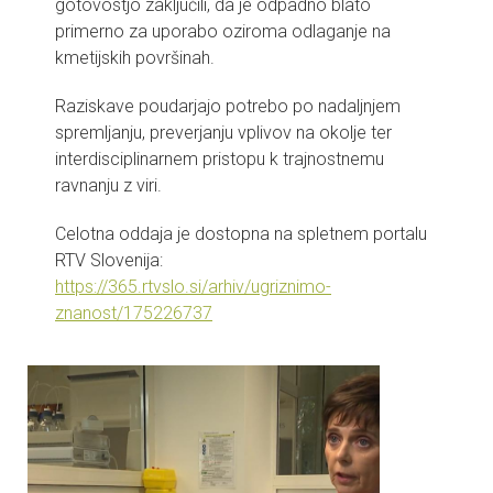
gotovostjo zaključili, da je odpadno blato
primerno za uporabo oziroma odlaganje na
kmetijskih površinah.
Raziskave poudarjajo potrebo po nadaljnjem
spremljanju, preverjanju vplivov na okolje ter
interdisciplinarnem pristopu k trajnostnemu
ravnanju z viri.
Celotna oddaja je dostopna na spletnem portalu
RTV Slovenija:
https://365.rtvslo.si/arhiv/ugriznimo-
znanost/175226737