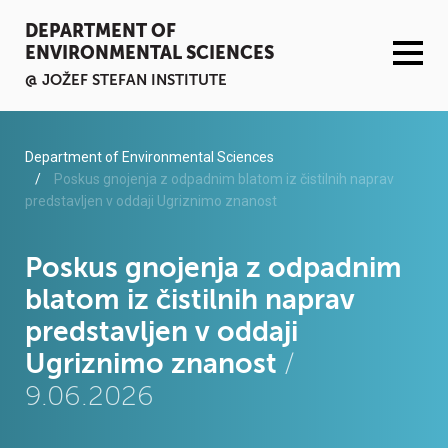
DEPARTMENT OF
ENVIRONMENTAL SCIENCES
@ JOŽEF STEFAN INSTITUTE
ACTIVITIES
Department of Environmental Sciences
Poskus gnojenja z odpadnim blatom iz čistilnih naprav
predstavljen v oddaji Ugriznimo znanost
SERVICES
ORGANISATION AND PEOPLE
Poskus gnojenja z odpadnim
blatom iz čistilnih naprav
INFRASTRUCTURE
predstavljen v oddaji
Ugriznimo znanost
/
PUBLICATIONS
9.06.2026
PROJECTS